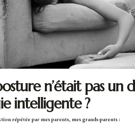
posture n’était pas un 
e intelligente ?
nction répétée par mes parents, mes grands-parents :