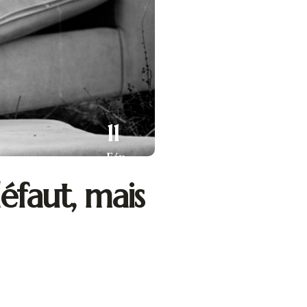
11
Fév
défaut, mais